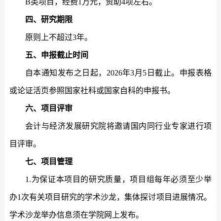
B
类项目，经费
1
万元，资助
4
项左右。
四、研究期限
原则上不超过
3
年。
五、申报截止时间
自本通知发布之日起，
2026
年
3
月
5
日截止。申报表格
或论证活页参照国家社科或国家自科的申报书。
六、项目评审
会计与经济发展研究院将邀请国内同行业专家进行项
目评审。
七、项目管理
1
.
为保证本项目的研究质量，项目组每年必须至少举
办
1
次有关项目研究的学术沙龙，集体探讨项目进展情况。
学术沙龙举办信息须在学院网上发布。