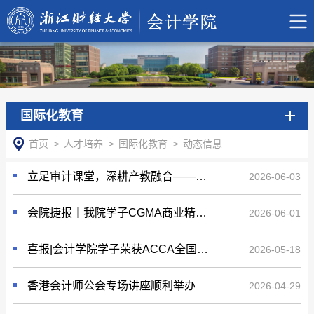
国际化教育
首页
>
人才培养
>
国际化教育
>
动态信息
立足审计课堂，深耕产教融合——会计学院中加班师生赴浙江光影空间文化创意有限公司开展校外实践活动
2026-06-03
会院捷报｜我院学子CGMA商业精英国际挑战赛喜获佳绩 学院获评合作发展潜力奖
2026-06-01
喜报|会计学院学子荣获ACCA全国就业力X未来商业创想大赛上海赛区总决赛亚军
2026-05-18
香港会计师公会专场讲座顺利举办
2026-04-29