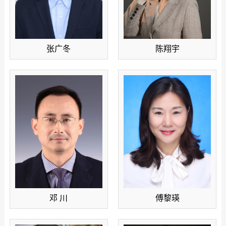
张广冬
陈翔宇
邓 川
傅黎瑛