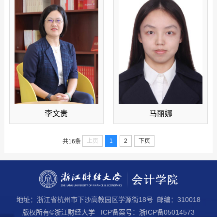
李文贵
马丽娜
上页
1
2
下页
共16条
地址：浙江省杭州市下沙高教园区学源街18号 邮编：310018
版权所有©浙江财经大学 ICP备案号：浙ICP备05014573