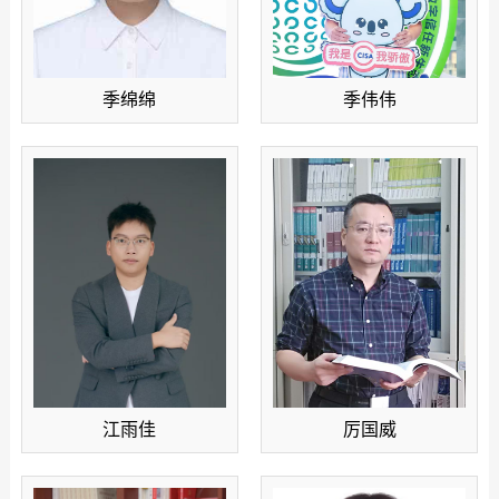
季绵绵
季伟伟
江雨佳
厉国威