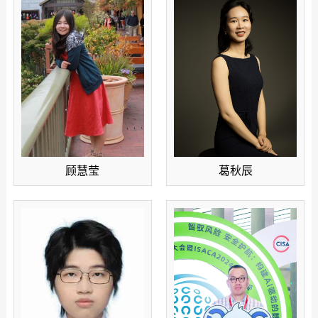
顾慧莹
葛秋辰