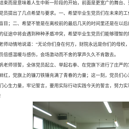
结束而是意味着人生中新一阶段的开始，前面是更宽广的舞台、
党员提出了几点希望与要求。一、希望毕业生党员们在未来的工
盲目；二、希望不管是在离校前的最后几天的时间里还是在以后
的征途中将会遇到种种矛盾冲突，希望毕业生党员们能够理智的
老师动情地说道：“无论你们身在何方，财院永远是你们的母校
员倍感温暖与感伤，会场激动而不舍的掌声久久不肯散去。
帆老师领誓，全体党员起立、举起右拳、在党旗下进行了庄严的
鲜红，党旗上的镰刀铁锤充满了青春的力量；这一刻，党员们心
们心生力量，牢记誓言，要用实际行动实践今天的誓言，努力实
！