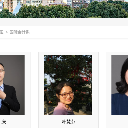
伍
>
国际会计系
 庆
叶慧芬