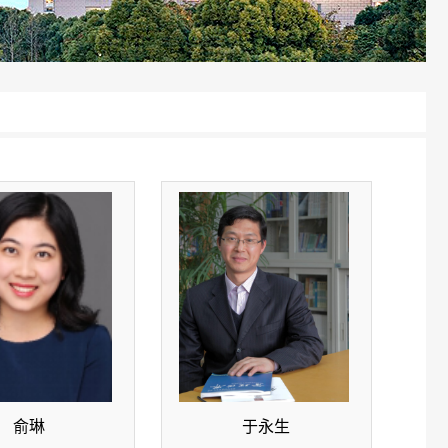
俞琳
于永生