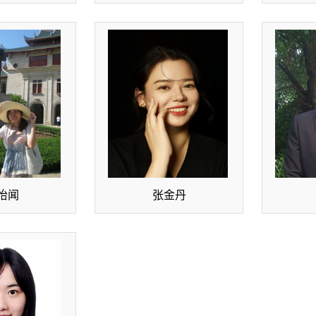
怡闻
张金丹