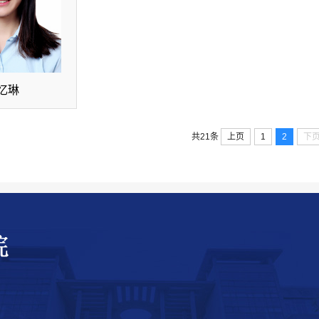
忆琳
上页
1
2
下
共21条