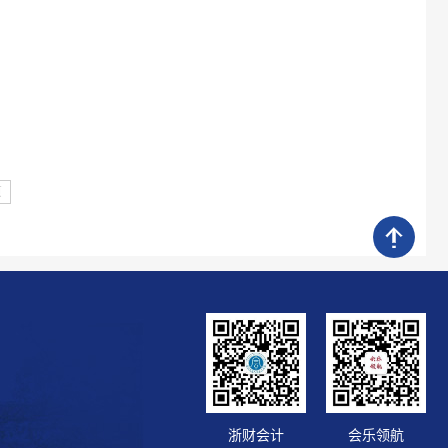
页
浙财会计
会乐领航