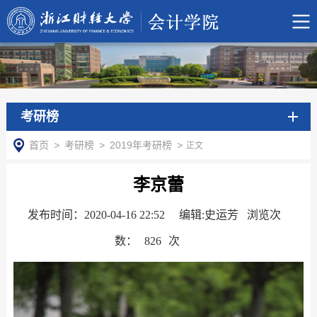
考研榜
首页
>
考研榜
>
2019年考研榜
>
正文
李京蕾
发布时间：2020-04-16 22:52
编辑:史运芳 浏览次
数：
826
次