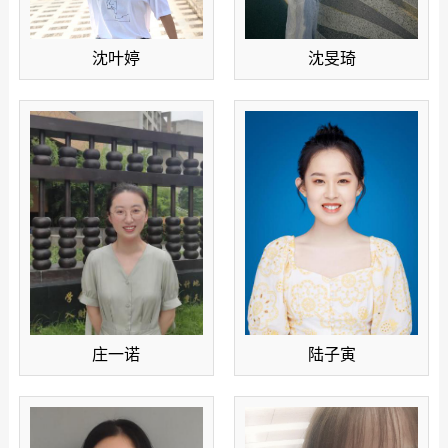
沈叶婷
沈旻琦
庄一诺
陆子寅