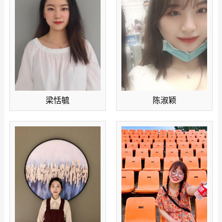
梁恬毓
陈淑颖