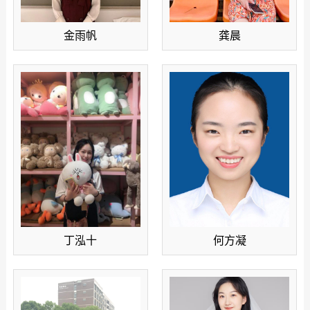
金雨帆
龚晨
丁泓十
何方凝