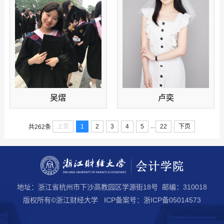
吴熠
卢奕
...
上页
1
2
3
4
5
22
下页
共262条
地址：浙江省杭州市下沙高教园区学源街18号 邮编：310018
版权所有©浙江财经大学 ICP备案号：浙ICP备05014573