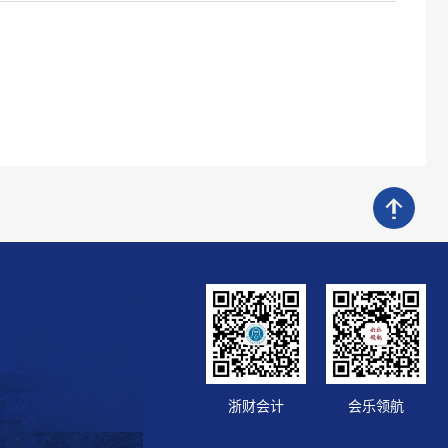
浙财会计
会乐领航