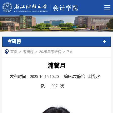
考研榜
首页
>
考研榜
>
2025年考研榜
>
正文
浦馨月
发布时间：2025-10-15 10:20
编辑:袁静怡 浏览次
数：
397
次