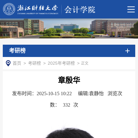
考研榜
首页
>
考研榜
>
2025年考研榜
>
正文
章殷华
发布时间：2025-10-15 10:22
编辑:袁静怡 浏览次
数：
332
次