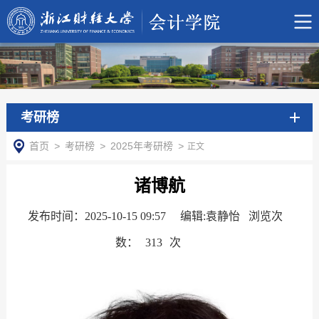
考研榜
首页
>
考研榜
>
2025年考研榜
>
正文
诸博航
发布时间：2025-10-15 09:57
编辑:袁静怡 浏览次
数：
313
次